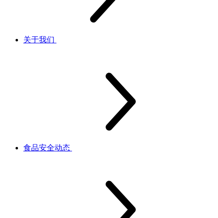
关于我们
食品安全动态