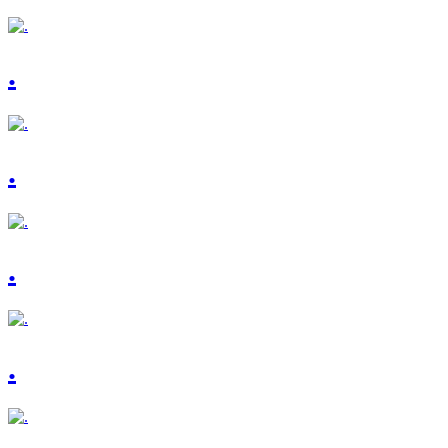
.
.
.
.