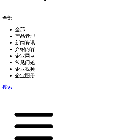
全部
全部
产品管理
新闻资讯
介绍内容
企业网点
常见问题
企业视频
企业图册
搜索