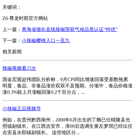
关键词：
Z6·尊龙时凯官方网站
上一篇：
青海省循化县线辣椒荣获气候品质认证“特优”
下一篇：
小辣椒樱桃入口一至九
相关新闻
辣椒视频看25次
国金宏观赵伟团队分析称，9月CPI同比增速回落受基数拖累
明显，食品、非食品涨价双双不及预期。分项中，食品价格涨
涨0.3%较上月涨幅回落0.2个百分点，...
小辣椒正品视频导
例如，在贵州黔西南州，2000年6月出生的丁雕已任晴隆县光
照镇副镇长。在江西吉安市，准00后选调生黄左梦琪已经出任
吉安县永阳镇副镇长。 这些地区分...