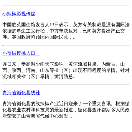
小辣椒影视传媒
中国驻英国使馆发言人13日表示，英方有关制裁是没有国际法
依据的单边主义行径，中方坚决反对，已向英方提出严正交
涉。英国政府罔顾国内国际民意，...
小辣椒樱桃入口一
连日来，受高温少雨天气影响，黄河流域甘肃、内蒙古、山
西、陕西、河南、山东等省（区）出现不同程度的旱情。针对
流域相关省（区）旱情，黄河防总...
青海省循化县线辣
青海省循化县的线辣椒产业近日迎来了一个重大喜讯。根据循
化县农业农村和科技局的最新报道，循化县查汗都斯乡人民政
府荣获了由青海省气候中心颁发...