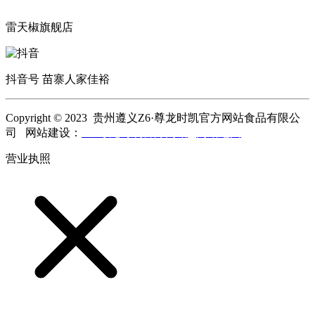
雷天椒旗舰店
抖音号 苗寨人家佳裕
Copyright © 2023 贵州遵义Z6·尊龙时凯官方网站食品有限公
司 网站建设：
Z6·尊龙时凯官方网站
网站地图
营业执照