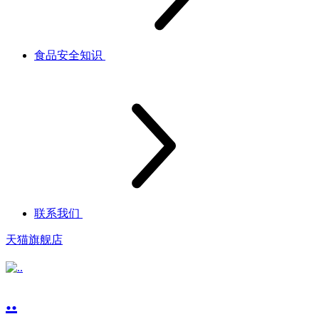
食品安全知识
联系我们
天猫旗舰店
..