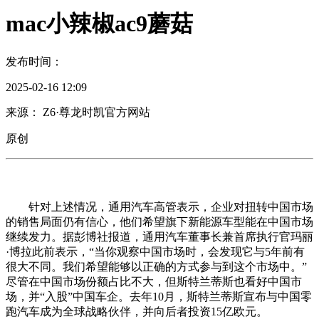
mac小辣椒ac9蘑菇
发布时间：
2025-02-16 12:09
来源： Z6·尊龙时凯官方网站
原创
针对上述情况，通用汽车高管表示，企业对扭转中国市场
的销售局面仍有信心，他们希望旗下新能源车型能在中国市场
继续发力。据彭博社报道，通用汽车董事长兼首席执行官玛丽
·博拉此前表示，“当你观察中国市场时，会发现它与5年前有
很大不同。我们希望能够以正确的方式参与到这个市场中。”
尽管在中国市场份额占比不大，但斯特兰蒂斯也看好中国市
场，并“入股”中国车企。去年10月，斯特兰蒂斯宣布与中国零
跑汽车成为全球战略伙伴，并向后者投资15亿欧元。